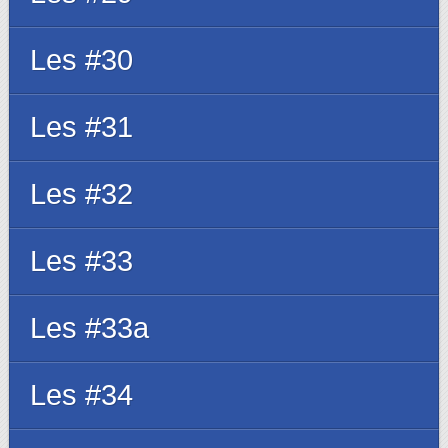
Les #30
Les #31
Les #32
Les #33
Les #33a
Les #34