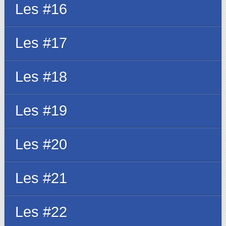
Les #16
Les #17
Les #18
Les #19
Les #20
Les #21
Les #22