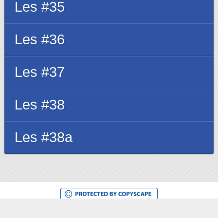
Les #35
Les #36
Les #37
Les #38
Les #38a
Alle cursusinhoud is auteursrechtelijk beschermd. Volledige of gedeeltelijke
reproductie van de inhoud. © 2018